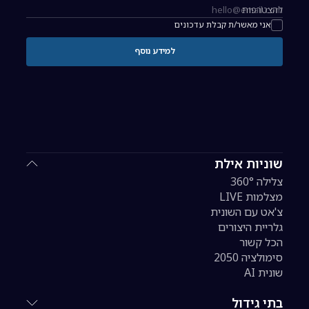
להצטרפות
כתובת אימייל להרשמה לניוזלטר
אני מאשר/ת קבלת עדכונים
למידע נוסף
שוניות אילת
צלילה 360°
מצלמות LIVE
צ'אט עם השונית
גלריית היצורים
הכל קשור
סימולציה 2050
שונית AI
בתי גידול