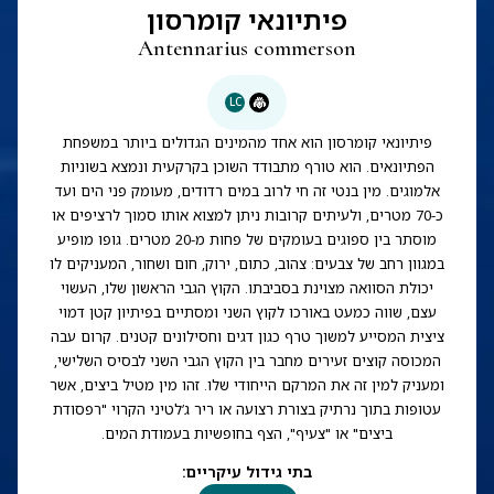
פיתיונאי קומרסון
Antennarius commerson
LC
פיתיונאי קומרסון הוא אחד מהמינים הגדולים ביותר במשפחת
הפתיונאים. הוא טורף מתבודד השוכן בקרקעית ונמצא בשוניות
אלמוגים. מין בנטי זה חי לרוב במים רדודים, מעומק פני הים ועד
כ-70 מטרים, ולעיתים קרובות ניתן למצוא אותו סמוך לרציפים או
מוסתר בין ספוגים בעומקים של פחות מ-20 מטרים. גופו מופיע
במגוון רחב של צבעים: צהוב, כתום, ירוק, חום ושחור, המעניקים לו
יכולת הסוואה מצוינת בסביבתו. הקוץ הגבי הראשון שלו, העשוי
עצם, שווה כמעט באורכו לקוץ השני ומסתיים בפיתיון קטן דמוי
ציצית המסייע למשוך טרף כגון דגים וחסילונים קטנים. קרום עבה
המכוסה קוצים זעירים מחבר בין הקוץ הגבי השני לבסיס השלישי,
ומעניק למין זה את המרקם הייחודי שלו. זהו מין מטיל ביצים, אשר
עטופות בתוך נרתיק בצורת רצועה או ריר ג’לטיני הקרוי "רפסודת
ביצים" או "צעיף", הצף בחופשיות בעמודת המים.
בתי גידול עיקריים
: