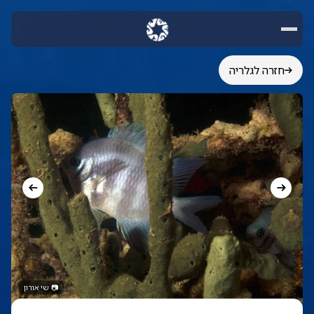
חזרה לגלריה
📷
שי אורון