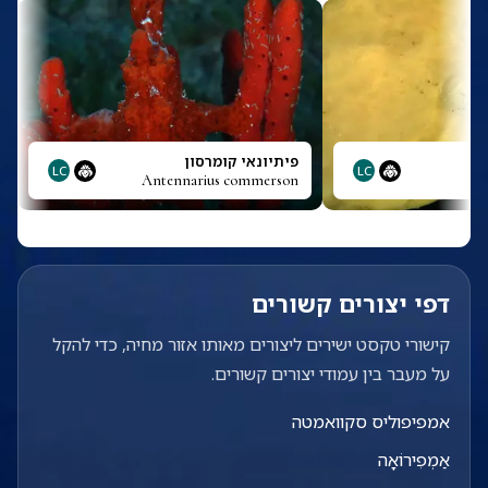
ס
פיתיונאי קומרסון
LC
LC
Antennarius commerson
An
דפי יצורים קשורים
קישורי טקסט ישירים ליצורים מאותו אזור מחיה, כדי להקל
על מעבר בין עמודי יצורים קשורים.
אמפיפוליס סקוואמטה
אַמְפִירוֹאָה