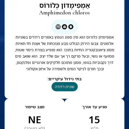
אַמְפִימֶדוֹן כְּלוֹרוֹס
Amphimedon chloros
NE
אמפימדון כלורוס הוא מין ספוג הנפוץ באזורים רדודים בשוניות
אלמוגים. צבעו הירוק הבולט נובע מנוכחות של אצות חד-תאיות
מסוג ציאנובקטריה החיות בתוכו. הוא מופיע בצורת כיסוי שטוח,
מסועף או גושי, ובעל מרקם רך אך עם שלד יציב. הוא שואב מים
דרך נקבוביות בגופו, מסנן מתוכם חלקיקים אורגניים ופלנקטון,
ובכך תורם לניקוי המים ולשמירה על איזון אקולוגי.
בתי גידול עיקריים
:
שונית רדודה
מגיע עד אורך
מצב שימור
NE
15
ס”מ
(
לא הוערך
)