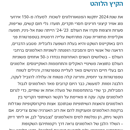
הקיץ הלוהט
את שנת 2024 יתקשו המטאורולוגים לשכוח. למעלה מ-150 אירועי
מזג אוויר קיצוני חריגים חסרי תקדים, תועדו. גלי חום קשים, שריפות,
סערות והצפות פקדו את העולם. 23'-24' הייתה שנת אל-ניניו, תופעה
אקלימית מחזורית שבה מתרחשת עלייה דרמטית בטמפרטורת פני
הים באוקיינוס השקט והיא בעלת השפעה גלובלית. מטבע הדברים,
הדאגה של אנשי הים והסביבה הופנתה לשוניות האלמוגים ברחבי
העולם – בשלושים השנים האחרונות נכחדו כ-50 אחוזים משוניות
העולם כתוצאה משינויי האקלים והתחממות האוקיינוסים. אלמוגים
הם בעלי חיים הרגישים מאד לעליית טמפרטורה, ורגילים לטווח
טמפרטורות צר יחסית, וחריגה קלה מטווח זה עלולה להוביל לעקה,
הלבנה ומוות. למעשה, כבר היום קרובים מאד האלמוגים לגבול
הסבילות, כך שדי בהתחממות של מעלה אחת או שתיים, כדי לגרום
לאלמוגים עקה. עקה זו מאיימת על הקשר השיתופי הקריטי בין
האלמוגים והאצות השיתופיות שבתוכם: אצות מיקרוסקופיות שגדלות
ברקמת האלמוגים ומעניקות להם את רוב האנרגיה שהם צריכים. אם
הקשר ניתק, הן נפלטות למים והאלמוגים "נצבעים" לבן, או ליתר דיוק
– השלד הלבן של האלמוגים נראה דרך רקמותיהם השקופות