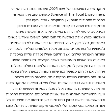
מחקר שיצא בספטמבר של שנת 2025, ופורסם בכתב העת המדעי
Science of The Total Environment מאושש שוב את העמידות
התרמית הייחודית הזאת [
2
]. החוקרים - פרופ' מעוז פיין
והדוקטורנטית נעמה רוז-קוכמן מהאוניברסיטה העברית והמכון
הבינאוניברסיטאי למדעי הים באילת, עקבו אחר חמישה מינים
מאלמוגי מפרץ אילת בארבעה גלי חום ימיים רצופים שאירעו בשנים
האחרונות, כולל בקיץ 2024. המינים שנבדקו אמנם לא היו אחידים
ב"ביצועיהם" בפרמטרים שנבחנו, אבל האלמוגים הצליחו לשמור על
עתודות האנרגיה שלהם, אצל חלקם אפילו נמדדה עלייה באספקת
האנרגיה של האצות השיתופיות לאורך הקייצים. האלמוגים הפגינו
חוסן יוצא דופן שאין לו מקבילה בשוניות אלמוגים בעולם. במילים
אחרות, אם גל חום ממושך כמו שחוו השוניות במפרץ אילת בשנת
2024 היה מתרחש בשונית במקום אחר, התוצאה הייתה הלבנה
מאסיבית וכנראה הכחדת השונית. ואילו אצלנו, תוצאות המחקר שבות
ומראות כי שוניות צפון מפרץ אילת מגלות עמידות ועשויות להיות
מעוזי ההישרדות האחרונים של שוניות האלמוגים. "הסבילות התרמית
וההתאוששות יוצאות הדופן המודגמות כאן מדגישות את חשיבותו של
אזור זה כמאגר גנטי פוטנציאלי למאמצי שיקום שוניות עתידיים", כתבו