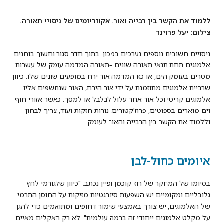
ללמוד את הקשר בין רבייה ואור. אקווריומים של ניסויי תאורה.
צילום: יעל פרוינד
ניסויים חשובים נוספים נערכים במכון. בתוך חדר סגור וחשוך בוחנים
אלמוגים תחת תנאי תאורה שונים –תאורה המדמה עומק של עשרות
מטרים בעומק הים, או כזו המדמה אור ירח במופעים שונים שלו. כיוון
שרביית אלמוגים מתוזמנת על ידי אור הירח, האור שנחשפים אליו
אלמוגים קריטי וכל אור אחר עלול לבלבל או למסך. כאשר אזורי חוף
וים מוארים בספוטים, פרוז'קטורים, נורות חזקות ועוד, צריך לבחון
וללמוד את הקשר בין הרבייה והאור לעומק.
איומים כחול-לבן
בסיומו של המחקר של רוז-קוכמן ופיין נכתב: "כיוון שלגורמי לחץ
גלובליים ומקומיים יש השפעות סינרגטיות מזיקות על החוסן התרמי
של האלמוגים, יש צורך באמצעי שימור דחופים ומתואמים כדי להגן
על מקלט אלמוגים ייחודי זה ברמה עולמית". לא רק האקלים מאיים