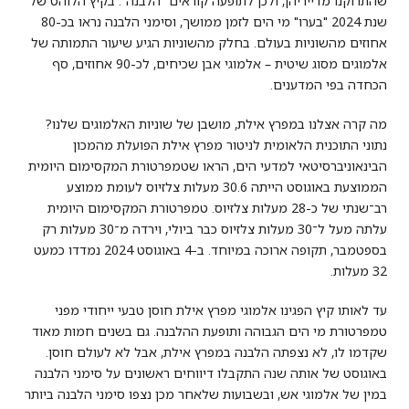
שהתרוקנו מדייריהן, ולכן לתופעה קוראים "הלבנה". בקיץ הלוהט של
שנת 2024 "בערו" מי הים לזמן ממושך, וסימני הלבנה נראו בכ-80
אחוזים מהשוניות בעולם. בחלק מהשוניות הגיע שיעור התמותה של
אלמוגים מסוג שיטית – אלמוגי אבן שכיחים, לכ-90 אחוזים, סף
הכחדה בפי המדענים.
מה קרה אצלנו במפרץ אילת, מושבן של שוניות האלמוגים שלנו?
נתוני התוכנית הלאומית לניטור מפרץ אילת הפועלת מהמכון
הבינאוניברסיטאי למדעי הים, הראו שטמפרטורת המקסימום היומית
הממוצעת באוגוסט הייתה 30.6 מעלות צלזיוס לעומת ממוצע
רב־שנתי של כ-28 מעלות צלזיוס. טמפרטורת המקסימום היומית
עלתה מעל ל־30 מעלות צלזיוס כבר ביולי, וירדה מ־30 מעלות רק
בספטמבר, תקופה ארוכה במיוחד. ב-4 באוגוסט 2024 נמדדו כמעט
32 מעלות.
עד לאותו קיץ הפגינו אלמוגי מפרץ אילת חוסן טבעי ייחודי מפני
טמפרטורת מי הים הגבוהה ותופעת ההלבנה. גם בשנים חמות מאוד
שקדמו לו, לא נצפתה הלבנה במפרץ אילת, אבל לא לעולם חוסן.
באוגוסט של אותה שנה התקבלו דיווחים ראשונים על סימני הלבנה
במין של אלמוגי אש, ובשבועות שלאחר מכן נצפו סימני הלבנה ביותר