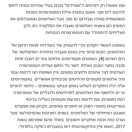
שם אפשרו רק לפרטים ה"מצוידים" בגנים בעלי עמידות גבוהה לחום
להיכנס לים סוף. אמנם במפרץ אילת הטמפרטורות נמוכות
משמעותית מאלה שבדרום ים סוף, אבל האלמוגים שמאכלסים את
המפרץ הם צאצאי האלמוגים שעברו את הסלקציה הזו, ולכן
מצליחים להתמודד עם הטמפרטורות הגבוהות.
באמצע העשור הקודם וכדי להעמיק עוד בעמידות יוצאת הדופן של
האלמוגים, הקים פרופ' פיין במכון מעבדה מיוחדת: הסימולטור של
הים האדום [
4
]. כשמונים אקווריומים מלאים במי ים הוצבו תחת
סככה בחצר המכון באילת. לאור גלי החום ועליית הטמפרטורה
העולמית לצד איומים ולחצים נוספים, פיין ושותפיו רצו לדמות עבור
מיני אלמוגים מקומיים תרחישים סביבתיים אפשריים. באקווריומים
אלה יכלו החוקרים לשלוט באופן מבוקר במשתנים – כלומר להזרים
מי ים ולחשוף את האלמוגים לתרחישים גלובליים של טמפרטורה
רמת חומציות, וגם לדמות הפרעות מקומיות כעלייה בריכוזי
נוטריינטים (חומרי הזנה) או חומרים מזהמים, ולבחון את תפקודם
ומצבם הפיזיולוגי של האלמוגים. בשנים הארוכות שהסימולטור פעל
נערכו כמה וכמה מחקרים חשובים. באחד מהם שפורסם בשנת
2017, חשפו פיין והדוקטורנטית דאז במעבדתו ג'סיקה בלוורת'י,