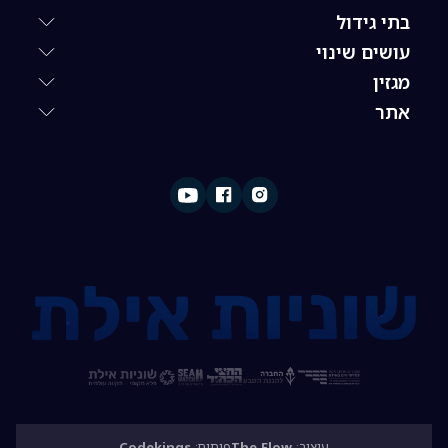
בתי גידול
עושים שינוי
מגזין
אתר
עיצוב:
The Flow
פיתוח:
Codekings