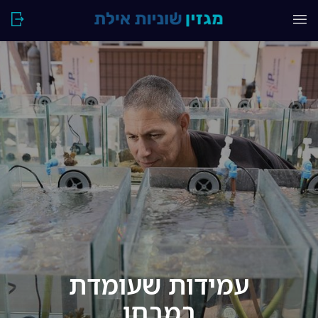
עמידות שעומדת
במבחן