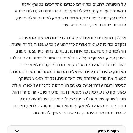
על השוניות, לחצים מקומיים כבדים מתקיימים במפרץ אילת
ומאיימים על מקומו כמקלט אקלימי: נוטריינטים שעלולים להגיע
אליו בעקבות דליפת ביוב, הזרמת דשן מחקלאות והתפלת מי ים,
עבודות פיתוח ובנייה, זיהומי נפט ועוד.
אי לכך החוקרים קוראים לנקוט בצעדי הגנה ושימור מחמירים,
ולקדם מדיניות שימור אזורית כדי להגן על מי שעשויה להיות שונית
האלמוגים המשגשגת מהאחרונות בעולם. פרופ' פיין עצמו מעורב
באופן עמוק בשיתוף פעולה בינלאומי וביוזמות לשימור חוצה גבולות
באזור ים-סוף. הוא נמנה על מקימי מרכז מחקר בינלאומי לים
האדום, שאיחד מדענים ישראלים ומדענים ממדינות האזור במטרה
לפענח את סוד עמידותם של האלמוגים, ולקיים מאמץ משותף
לניטור והגנה עליהן ופועל בשנים האחרונות להכריז על מפרץ אילת
כאתר מורשת עולמית של אונסק"ו.ועוד פרט חשוב - פרופ' פיין הוא
מנהל שותף של מיזם 'שוניות אילת'. לסיכום: יש לנו אוצר טבע
תת-ימי נדיר שהוא פלא מקומי והוא מעורר תקווה עולמית, חייבים
להסיר ממנו את האיומים, כדי שהוא ימשיך להיות כזה.
מקורות מידע