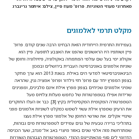
מאחרוני מעוזי השוניות. פרופ' מעוז פיין, צילם: איתמר גרינברג
מקלט תרמי לאלמוגים
בעמידות התרמית הייחודית הזאת הבחינו הרבה שנים קודם. פרופ'
פיין ושותפיו היו הראשונים שהפנו את האצבע לתופעה. פיין הוא
אקולוג ימי בעל שם עולמי המתמחה באקולוגיה, פיזיולוגיה וחוסן של
שוניות אלמוגים באוניברסיטה העברית בירושלים ובמכון
הבינאוניברסיטאי למדעי הים באילת. בשנת 2013 הוא ערך מחקר
בצפון המפרץ יחד עם פרופ' חזי גילדור ופרופ' אמציה גנין, שהראה
שמיני אלמוגים שכיחים בצפון מפרץ אילת אינם מלבינים, ומפגינים
שרידות אפילו בטמפרטורות של כחמש מעלות צלזיוס מעל
הטמפרטורה המקומית המקסימלית בקיץ [
3
]. כבר אז העלו החוקרים
את הרעיון שמפרץ אילת עשוי לשמש כמקלט לשוניות אלמוגים מפני
שינויי אקלים. את שורשי החוסן של אלמוגי מפרץ אילת נעצו
בתהליכי ברירה טבעית של גנים עמידים לטמפרטורות מים גבוהות,
שמתרחשת מזה אלפי שנים באזור מיצרי באב אל־מנדב, שער הכניסה
הדרומי לים סוף מהאוקיינוס ההודי. הטמפרטורות הגבוהות השוררות