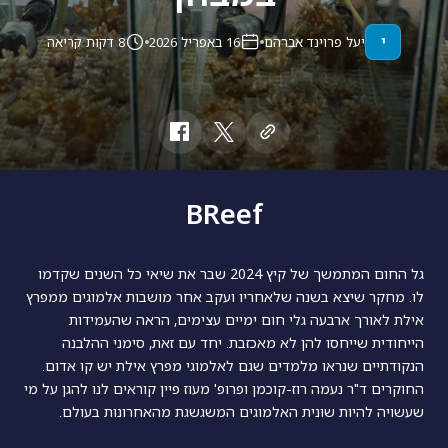
י
יעל פרוינד אברהם
16 באפריל 2026
8 דקות קריאה
BReef
גל החום המתמשך של קיץ 2024 שבר את שיאי כל השנים שקדמו
לו. מחקר שיצא בשנה שלאחריו ועקב אחר מושבות אלמוגים ממפרץ
אילת לאורך ארבעה גלי חום ימיים עצימים, הראה שהעמידות
הייחודית שייחסו להן לא מאכזבת. יחד עם זאת, סימני ההלבנה
הנקודתיים שנראו מלמדים שגם לאלמוגי מפרץ אילת יש קו אדום.
החוקרים ד"ר נעמה רוז-קוכמן ופרופ' מעוז פיין קוראים לנו להגן על מי
שעשויה להיות שונית האלמוגים המשגשגת מהאחרונות בעולם.