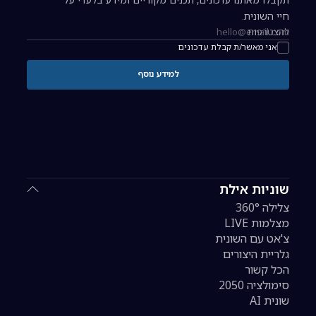
חיי השונית.
להצטרפות
כתובת אימייל להרשמה לניוזלטר
אני מאשר/ת קבלת עדכונים
למידע נוסף
שוניות אילת
צלילה 360°
מצלמות LIVE
צ'אט עם השונית
גלריית היצורים
הכל קשור
סימולציה 2050
שונית AI