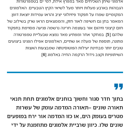
אלמוגי שיחן השכיחים מאד במפרץ אילת, למי ים בטמפרטורות
הגבוהות בארבע מעלות ויותר מעל לשיאי הקיץ הטבעיים. האלמוגים
המקומיים שמרו על תפקוד פיזיולוגי יציב והראו עמידות יוצאת דופן.
המאמר בחן גם חשיפה לאור חזק, והממצאים הראו שרק בשילוב של
חום קיצוני וזיהום אור בעוצמה חריגה נרשמה פגיעה מסוימת בתפקוד
שלהם [
5
]. במחקר אחר ומפתיע מאד נמצא שבעליית טמפרטורה
מתונה, תוספת של מעלה או שתיים, האלמוגים אפילו הפגינו ביצועים
טובים יותר מבחינת יעילות הפוטוסינתזה שמבצעות האצות
השיתופיות וקצב גידול הרקמה החיה באלמוג [
6
].
בתוך חדר סגור וחשוך בוחנים אלמוגים תחת תנאי
תאורה שונים –תאורה המדמה עומק של עשרות
מטרים בעומק הים, או כזו המדמה אור ירח במופעים
שונים שלו. כיוון שרביית אלמוגים מתוזמנת על ידי