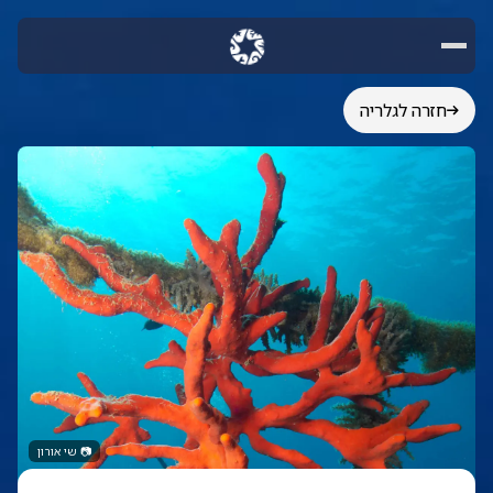
חזרה לגלריה
📷
שי אורון