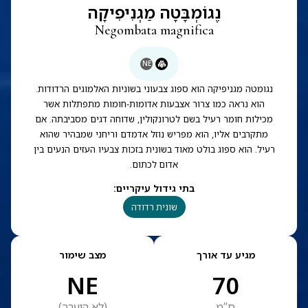
נֶגוֹמְבָּטָה מַגְנִיפִיקָה
Negombata magnifica
NE
נגומטה מגניפיקה הוא ספוג צבעוני בשוניות האלמוגים הרדודות.
הוא נראה כמו צרור אצבעות אדומות-חומות מתפתלות אשר
מכילות חומר רעיל בשם לטרונקולין, שדוחה דגים מסביבתה. אם
מתקרבים אליו, הוא מפריש נוזל אדמדם וריחני שמבהיר שהוא
רעיל. הוא ספוג בולט מאוד בשונית בזכות צבעיו העזים הנעים בין
אדום לכתום.
בתי גידול עיקריים
:
שונית רדודה
מגיע עד אורך
מצב שימור
NE
70
ס”מ
(
לא הוערך
)