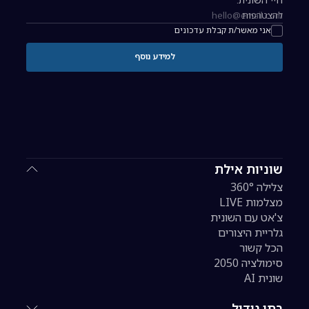
להצטרפות
כתובת אימייל להרשמה לניוזלטר
אני מאשר/ת קבלת עדכונים
למידע נוסף
שוניות אילת
צלילה 360°
מצלמות LIVE
צ'אט עם השונית
גלריית היצורים
הכל קשור
סימולציה 2050
שונית AI
בתי גידול