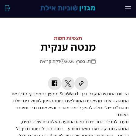
תצפיות חמות
מנטה ענקית
31 במרץ 2026
דקת קריאה
הדיווח המרגש התקבל דרך SeaWatch ממעין רחמילביץ. קבלו את
המנטה – אחד מהיצורים המופלאים ביותר שניתן לפגוש בים שלנו.
מוטת "כנפיה" יכולה להגיע לכמה מטרים והיא אורח נדיר ומיוחד
באזורנו
מעבר לגודלה המרשים ויכולת התנועה האלגנטית שלה במים,
המנטה מחזיקה בעוד תואר מפתיע – המוח הגדול ביותר מבין כל
הדגים – גדול אפילו ממוחו של כריש לוויתן (הדג הגדול בעולם).