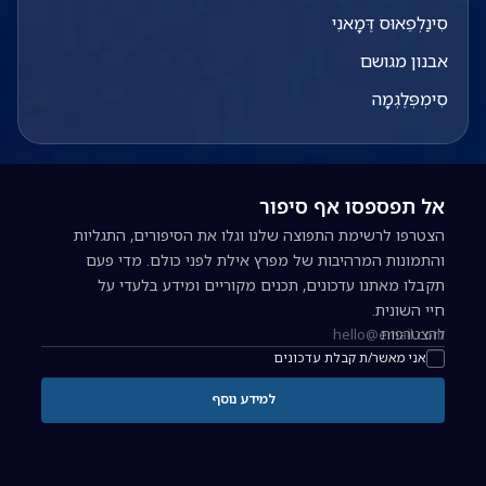
סִינַלְפֵאוּס דֶּמָאנִי
אבנון מגושם
סִימְפְּלֶגְמָה
אל תפספסו אף סיפור
הצטרפו לרשימת התפוצה שלנו וגלו את הסיפורים, התגליות
והתמונות המרהיבות של מפרץ אילת לפני כולם. מדי פעם
תקבלו מאתנו עדכונים, תכנים מקוריים ומידע בלעדי על
חיי השונית.
להצטרפות
כתובת אימייל להרשמה לניוזלטר
אני מאשר/ת קבלת עדכונים
למידע נוסף