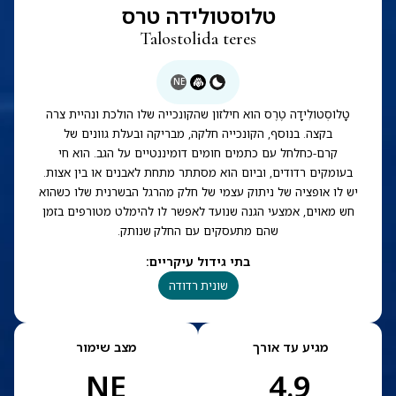
טלוסטולידה טרס
Talostolida teres
NE
טָלוֹסְטוֹלִידָה טֶרֶס הוא חילזון שהקונכייה שלו הולכת ונהיית צרה
בקצה. בנוסף, הקונכייה חלקה, מבריקה ובעלת גוונים של
קרם-כחלחל עם כתמים חומים דומיננטיים על הגב. הוא חי
בעומקים רדודים, וביום הוא מסתתר מתחת לאבנים או בין אצות.
יש לו אופציה של ניתוק עצמי של חלק מהרגל הבשרנית שלו כשהוא
חש מאוים, אמצעי הגנה שנועד לאפשר לו להימלט מטורפים בזמן
שהם מתעסקים עם החלק שנותק.
בתי גידול עיקריים
:
שונית רדודה
מגיע עד אורך
מצב שימור
NE
4.9