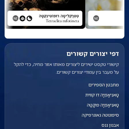
ָטָה
טֶטְרַקְלִיטָה רוּפוֹטִינְקְטָה
NE
NE
Tetraclita rufotincta
T
דפי יצורים קשורים
קישורי טקסט ישירים ליצורים מאותו אזור מחיה, כדי להקל
על מעבר בין עמודי יצורים קשורים.
מחבטן הספירים
טָאנִיאָמְיָה דו קווית
טָאנִיאָמְיָה פוּקָטָה
סיפונוטה גאוגרפיקה
אבנון ננס