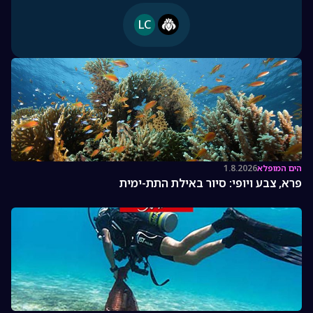
LC
הים המופלא
1.8.2026
פרא, צבע ויופי: סיור באילת התת-ימית