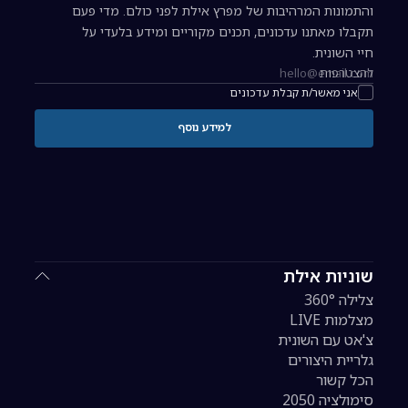
והתמונות המרהיבות של מפרץ אילת לפני כולם. מדי פעם
תקבלו מאתנו עדכונים, תכנים מקוריים ומידע בלעדי על
חיי השונית.
להצטרפות
כתובת אימייל להרשמה לניוזלטר
אני מאשר/ת קבלת עדכונים
למידע נוסף
שוניות אילת
צלילה 360°
מצלמות LIVE
צ'אט עם השונית
גלריית היצורים
הכל קשור
סימולציה 2050