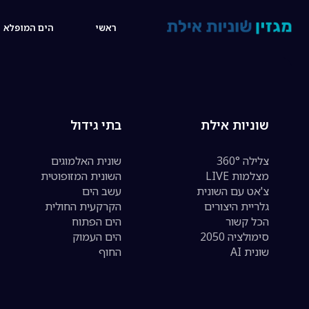
12:40
ראשי
הים המופלא
שוניות אילת
בתי גידול
צלילה 360°
שונית האלמוגים
מצלמות LIVE
השונית המזופוטית
צ'אט עם השונית
עשב הים
גלריית היצורים
הקרקעית החולית
הכל קשור
הים הפתוח
סימולציה 2050
הים העמוק
שונית AI
החוף