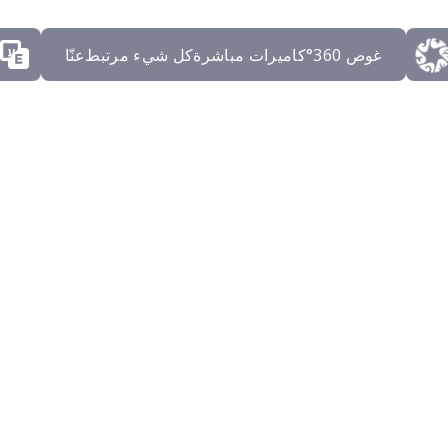
ע
غوص 360°
كاميرات مباشرة
كل شيء مرتبط
عنّا
 بث مباش